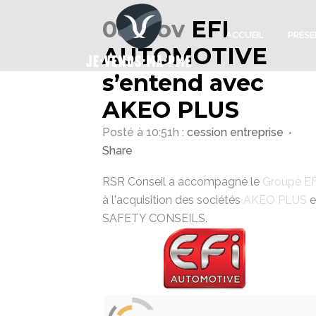
08 Nov
EFI
ACCUEIL
PRÉSE
AUTOMOTIVE
s’entend avec
AKEO PLUS
Posté à 10:51h
:
cession entreprise
Share
RSR Conseil a accompagné le
Groupe EF
à l'acquisition des sociétés
AKEO PLUS
e
SAFETY CONSEILS.