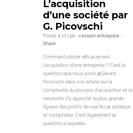
L’acquisition
d’une société par
G. Picovschi
Posté à 17:19h
:
cession entreprise
Share
Comment piloter efficacement
l'acquisition d'une entreprise ? C'est la
question que nous pose @Gérard
Picovschi dans son article sur la
complexité du process d'acquisition et la
nécessité d'y apporter la plus grande
rigueur des points de vue fiscal, juridique
et comptable. C'est également la
question à laquelle...