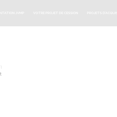
NTATION JVMP
VOTRE PROJET DE CESSION
PROJETS D’ACQUI
I
t