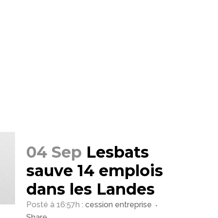
04 Sep
Lesbats
sauve 14 emplois
dans les Landes
Posté à 16:57h
:
cession entreprise
Share