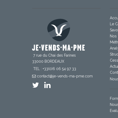
Accu
Le C
Savoi
Nos 
Méth
Anal
Stru
7 rue du Chai des Farines
Cess
33000 BORDEAUX
Actua
TEL : +33(0)6 06 54 97 33
Cont
contact@je-vends-ma-pme.com
Nous
Form
Nous
Eval