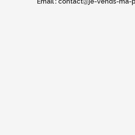
Email :
contact@je-vends-ma-