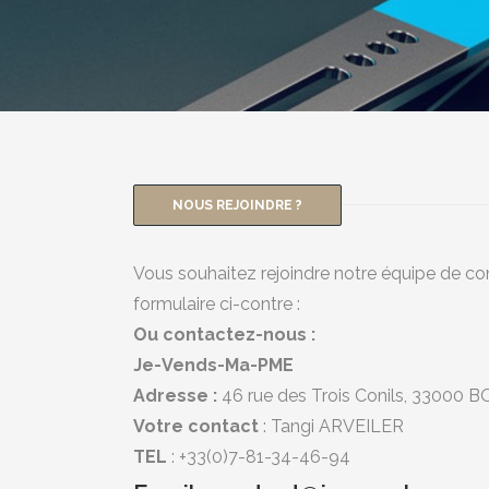
NOUS REJOINDRE ?
Vous souhaitez rejoindre notre équipe de co
formulaire ci-contre :
Ou contactez-nous :
Je-Vends-Ma-PME
Adresse :
46 rue des Trois Conils, 33000
Votre contact
: Tangi ARVEILER
TEL
: +33(0)7-81-34-46-94