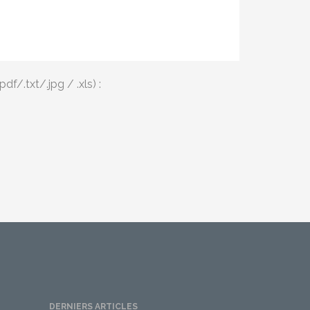
df/.txt/.jpg / .xls) :
DERNIERS ARTICLES