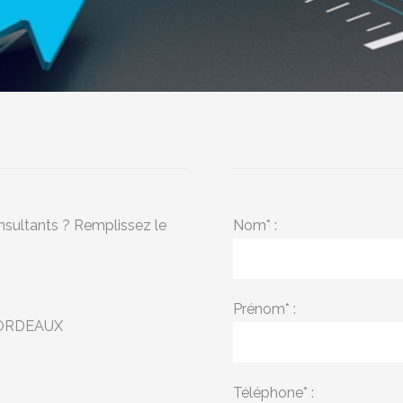
nsultants ? Remplissez le
Nom* :
Prénom* :
 BORDEAUX
Téléphone* :