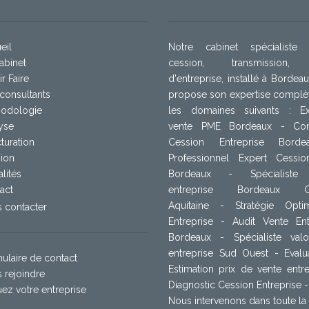
eil
Notre cabinet spécialiste
abinet
cession, transmission,
r Faire
d'entreprise, installé à Bordea
consultants
propose son expertise complè
odologie
les domaines suivants : Ex
yse
vente PME Bordeaux - Cons
cturation
Cession Entreprise Bord
ion
Professionnel
Expert Cessi
lités
Bordeaux
-
Spécialiste
act
entreprise Bordeaux
Gir
Aquitaine - Stratégie Optim
 contacter
Entreprise - Audit Vente Ent
Bordeaux - Spécialiste valor
entreprise Sud Ouest - Evalu
ulaire de contact
Estimation prix de vente entre
 rejoindre
Diagnostic Cession Entreprise -
uez votre entreprise
Nous intervenons dans toute la