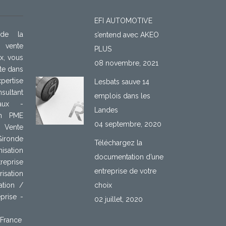
EFI AUTOMOTIVE
 de la
s’entend avec AKEO
 vente
PLUS
ux, vous
08 novembre, 2021
te dans
pertise
Lesbats sauve 14
ultant
emplois dans les
eaux -
Landes
on PME
04 septembre, 2020
 Vente
onde
Téléchargez la
isation
documentation d’une
reprise
entreprise de votre
isation
ation /
choix
prise -
02 juillet, 2020
 France